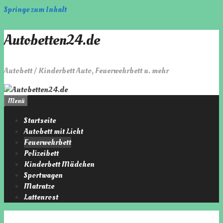
Springe zum Inhalt
Autobetten24.de
Autobett / Kinderbett Auto, Feuerwehrbett u. mehr
Menü
Startseite
Autobett mit Licht
Feuerwehrbett
Polizeibett
Kinderbett Mädchen
Sportwagen
Matratze
Lattenrost