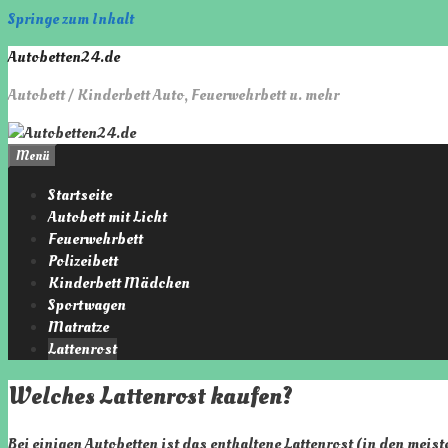
Springe zum Inhalt
Autobetten24.de
Autobett / Kinderbett Auto, Feuerwehrbett u. mehr
Menü
Startseite
Autobett mit Licht
Feuerwehrbett
Polizeibett
Kinderbett Mädchen
Sportwagen
Matratze
Lattenrost
Welches Lattenrost kaufen?
Bei einigen Autobetten ist das enthaltene Lattenrost (in den meist