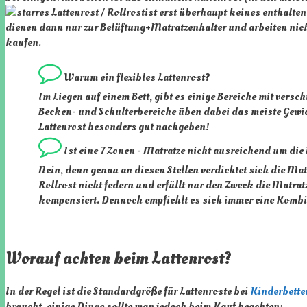
ist erst überhaupt keines enthalten
dienen dann nur zur Belüftung+Matratzenhalter und arbeiten nicht 
kaufen.
Warum ein flexibles Lattenrost?
Im Liegen auf einem Bett, gibt es einige Bereiche mit ver
Becken- und Schulterbereiche üben dabei das meiste Gewi
Lattenrost besonders gut nachgeben!
Ist eine 7 Zonen - Matratze nicht ausreichend um di
Nein, denn genau an diesen Stellen verdichtet sich die Ma
Rollrost nicht federn und erfüllt nur den Zweck die Matrat
kompensiert. Dennoch empfiehlt es sich immer eine Kombi
Worauf achten beim Lattenrost?
In der Regel ist die Standardgröße für Lattenroste bei
Kinderbette
braucht, einige Dinge sollte man jedoch beim Kauf beachten: