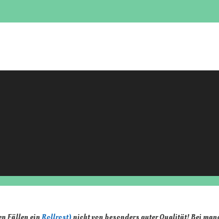
en Fällen ein
Rollrost)
nicht von besonders guter Qualität! Bei ma