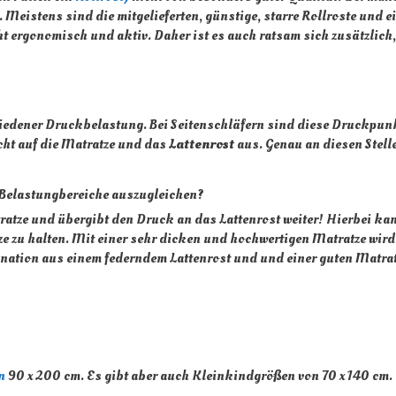
. Meistens sind die mitgelieferten, günstige, starre Rollroste und e
ergonomisch und aktiv. Daher ist es auch ratsam sich zusätzlich, e
schiedener Druckbelastung. Bei Seitenschläfern sind diese Druckpu
cht auf die Matratze und das
Lattenrost
aus. Genau an diesen Stell
e Belastungbereiche auszugleichen?
tratze und übergibt den Druck an das Lattenrost weiter! Hierbei ka
ze zu halten. Mit einer sehr dicken und hochwertigen Matratze wird
nation aus einem federndem Lattenrost und und einer guten Matrat
n
90 x 200 cm. Es gibt aber auch Kleinkindgrößen von 70 x 140 cm.