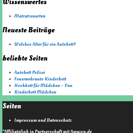
Wissenswertes
Matratzenarten
Neueste Beiträge
Welches Alter für ein Autobett?
beliebte Seiten
Autobett Polizei
Feuerwehrauto Kinderbett
Hochbett für Mädchen – Van
Kinderbett Mädchen
Seiten
Impressum und Datenschutz
*Affiliatelink in Partnerschaft mit Amazon.de